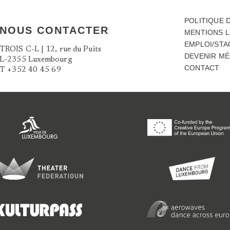
POLITIQUE 
NOUS CONTACTER
MENTIONS 
EMPLOI/STA
TROIS C-L | 12, rue du Puits
DEVENIR M
L-2355 Luxembourg
CONTACT
T
+352 40 45 69