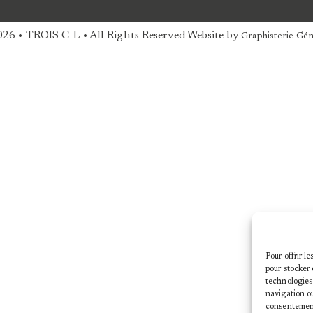
26 • TROIS C-L • All Rights Reserved Website by
Graphisterie Gén
Pour offrir l
pour stocker 
technologies
navigation ou
consentement 