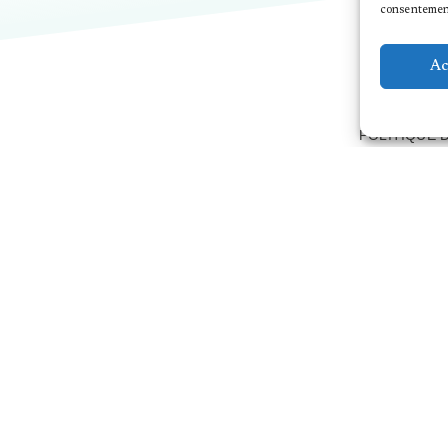
consentement 
Ac
POLITIQUE 
NOUS CONTACTER
MENTIONS 
EMPLOI/STA
TROIS C-L | 12, rue du Puits
DEVENIR M
L-2355 Luxembourg
CONTACT
T
+352 40 45 69