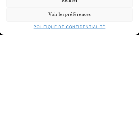
Refuser
ARTISTES
Voir les préférences
À PROPOS DU TROIS C-L
POLITIQUE DE CONFIDENTIALITÉ
VOUS ÊTES
ARTISTE
MASTERCLASS & CLASSES PRO
FORMATIONS THÉORIQUES
ARTISTES EN RÉSIDENCE
APPELS
À PROPOS DU TROIS C-L
STUDIOS