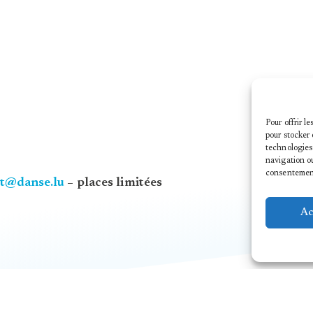
Pour offrir l
pour stocker 
technologies
navigation ou
consentement 
ct@danse.lu
– places limitées
Ac