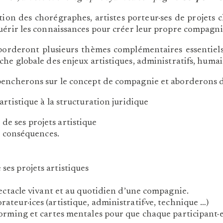
tion des chorégraphes, artistes porteur·ses de projets 
uérir les connaissances pour créer leur propre compagni
aborderont plusieurs thèmes complémentaires essentiels
he globale des enjeux artistiques, administratifs, humain
pencherons sur le concept de compagnie et aborderons d
 artistique à la structuration juridique
e ses projets artistique
s conséquences.
es projets artistiques
pectacle vivant et au quotidien d’une compagnie.
teur·ices (artistique, administratif·ve, technique …)
orming et cartes mentales pour que chaque participant·e