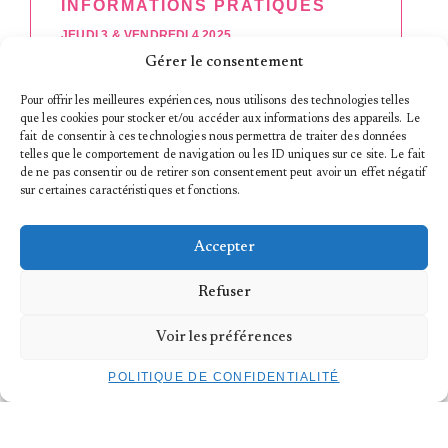
INFORMATIONS PRATIQUES
JEUDI 3 & VENDREDI 4 2025
Gérer le consentement
HORAIRES
Jeudi 3 avril 2025
Pour offrir les meilleures expériences, nous utilisons des technologies telles
19h – 23h00 : soirée de spectacles
que les cookies pour stocker et/ou accéder aux informations des appareils. Le
fait de consentir à ces technologies nous permettra de traiter des données
telles que le comportement de navigation ou les ID uniques sur ce site. Le fait
Vendredi 4 avril 2025
19h – 23h00 : soirée de spectacles
de ne pas consentir ou de retirer son consentement peut avoir un effet négatif
sur certaines caractéristiques et fonctions.
LIEU
TROIS C-L | Maison pour la danse
DANSE
Accepter
> 30 miniatures chorégraphiques de – 30
chorégraphes du Luxembourg
Refuser
ÉVÈNEMENT GRATUIT SUR RÉSERVATION
BILLETTERIE
Voir les préférences
TICKETS
POLITIQUE DE CONFIDENTIALITÉ