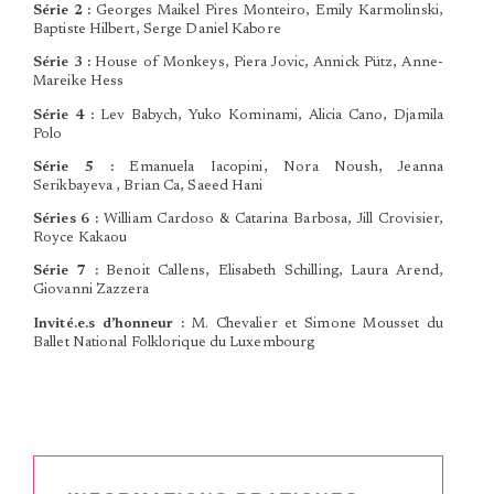
Série 2 :
Georges Maikel Pires Monteiro, Emily Karmolinski,
Baptiste Hilbert, Serge Daniel Kabore
Série 3 :
House of Monkeys, Piera Jovic, Annick Pütz, Anne-
Mareike Hess
Série 4 :
Lev Babych, Yuko Kominami, Alicia Cano, Djamila
Polo
Série 5 :
Emanuela Iacopini, Nora Noush, Jeanna
Serikbayeva , Brian Ca, Saeed Hani
Séries 6 :
William Cardoso & Catarina Barbosa, Jill Crovisier,
Royce Kakaou
Série 7 :
Benoit Callens, Elisabeth Schilling, Laura Arend,
Giovanni Zazzera
Invité.e.s d’honneur :
M. Chevalier et Simone Mousset du
Ballet National Folklorique du Luxembourg