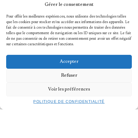
Concept & chorégraphie :
Emi Miyoshi
| Interprétation et collaboration
Gérer le consentement
artistique :
Anna Kempin
| Musique :
Canto Ostinato – Simeon Ten Holt
|
Production :
SHIBUI Collective
|
Soutiens :
Réseau Grand Luxe, Theater
Freiburg, TROIS C-L – Centre de Création Chorégraphique Luxembourgeois ⎪
Photo : Marc Doradzillo
Pour offrir les meilleures expériences, nous utilisons des technologies telles
que les cookies pour stocker et/ou accéder aux informations des appareils. Le
fait de consentir à ces technologies nous permettra de traiter des données
telles que le comportement de navigation ou les ID uniques sur ce site. Le fait
de ne pas consentir ou de retirer son consentement peut avoir un effet négatif
sur certaines caractéristiques et fonctions.
INFORMATIONS PRATIQUES
Accepter
MARDI 3 OCTOBRE 2023
Refuser
HORAIRES
à partir de 19h (ouverture des portes à 18:30)
Voir les préférences
LIEU
TROIS C-L – Centre de Création Chorégraphique
Luxembourgeois
POLITIQUE DE CONFIDENTIALITÉ
DANSE (WORK IN PROGRESS)
>
Ongoing
— Sissy Mondloch & Sandra Beck
>
S_HE IS SEA Etude
— Emi Miyoshi
EXPOSITION
>
KHAOS
– Saeed Hani