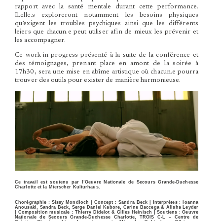
rapport avec la santé mentale durant cette performance.
Il.elle.s exploreront notamment les besoins physiques
qu’exigent les troubles psychiques ainsi que les différents
leiers que chacun.e peut utiliser afin de mieux les prévenir et
les accompagner.
Ce work-in-progress présenté à la suite de la conférence et
des témoignages, prenant place en amont de la soirée à
17h30, sera une mise en abîme artistique où chacun.e pourra
trouver des outils pour exister de manière harmonieuse.
Ce travail est soutenu par l’Oeuvre Nationale de Secours Grande-Duchesse
Charlotte et la Mierscher Kulturhaus.
Chorégraphie :
Sissy Mondloch
| Concept :
Sandra Beck
| Interprètes :
Ioanna
Anousaki, Sandra Beck, Serge Daniel Kabore, Carine Baccega & Alisha Leyder
| Composition musicale :
Thierry Didelot & Gilles Heinisch
|
Soutiens :
Oeuvre
Nationale de Secours Grande-Duchesse Charlotte, TROIS C-L – Centre de