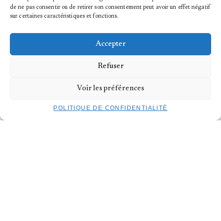
INFORMATIONS PRATIQUES
de ne pas consentir ou de retirer son consentement peut avoir un effet négatif
sur certaines caractéristiques et fonctions.
DIMANCHE 3 MAI 2026
HORAIRES
à partir de 19h (ouverture des portes à 18:30)
Accepter
Durée 2h30 avec pause
LIEU
Refuser
TROIS C-L | Maison pour la danse
WORK IN PROGRESS
Voir les préférences
> DANSE | AKROĀMA – Brian Ca
> DANSE | La Soif – Pascaline Zahui
POLITIQUE DE CONFIDENTIALITÉ
> DANSE | MARDOM – Sina Saberi
TARIF UNIQUE :
8€
KULTURPASS :
1,50€
BILLETTERIE
TICKETS