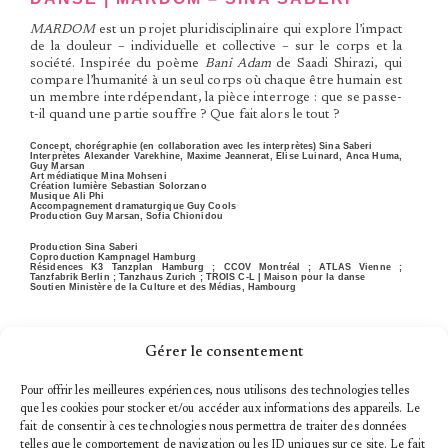
MARDOM
est un projet pluridisciplinaire qui explore l’impact
de la douleur – individuelle et collective – sur le corps et la
société. Inspirée du poème
Bani Adam
de Saadi Shirazi, qui
compare l’humanité à un seul corps où chaque être humain est
un membre interdépendant, la pièce interroge : que se passe-
t-il quand une partie souffre ? Que fait alors le tout ?
Concept, chorégraphie (en collaboration avec les interprètes) Sina Saberi
Interprètes Alexander Varekhine, Maxime Jeannerat, Elise Luinard, Anca Huma,
Guy Marsan
Art médiatique Mina Mohseni
Création lumière Sebastian Solorzano
Musique Ali Phi
Accompagnement dramaturgique Guy Cools
Production Guy Marsan, Sofia Chionidou
Production Sina Saberi
Coproduction Kampnagel Hamburg
Résidences K3 Tanzplan Hamburg ; CCOV Montréal ; ATLAS Vienne ;
Tanzfabrik Berlin ; Tanzhaus Zurich ; TROIS C-L | Maison pour la danse
Soutien Ministère de la Culture et des Médias, Hambourg
Gérer le consentement
Pour offrir les meilleures expériences, nous utilisons des technologies telles
que les cookies pour stocker et/ou accéder aux informations des appareils. Le
fait de consentir à ces technologies nous permettra de traiter des données
telles que le comportement de navigation ou les ID uniques sur ce site. Le fait