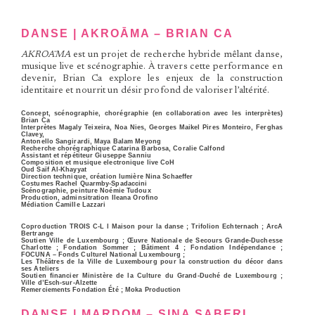
DANSE | AKROĀMA – BRIAN CA
AKROĀMA
est un projet de recherche hybride mêlant danse,
musique live et scénographie. À travers cette performance en
devenir, Brian Ca explore les enjeux de la construction
identitaire et nourrit un désir profond de valoriser l’altérité.
Concept, scénographie, chorégraphie (en collaboration avec les interprètes)
Brian Ca
Interprètes Magaly Teixeira, Noa Nies, Georges Maikel Pires Monteiro, Ferghas
Clavey,
Antonello Sangirardi, Maya Balam Meyong
Recherche chorégraphique Catarina Barbosa, Coralie Calfond
Assistant et répétiteur Giuseppe Sanniu
Composition et musique electronique live CoH
Oud Saïf Al-Khayyat
Direction technique, création lumière Nina Schaeffer
Costumes Rachel Quarmby-Spadaccini
Scénographie, peinture Noémie Tudoux
Production, adminsitration Ileana Orofino
Médiation Camille Lazzari
Coproduction TROIS C-L l Maison pour la danse ; Trifolion Echternach ; ArcA
Bertrange
Soutien Ville de Luxembourg ; Œuvre Nationale de Secours Grande-Duchesse
Charlotte ; Fondation Sommer ; Bâtiment 4 ; Fondation Indépendance ;
FOCUNA – Fonds Culturel National Luxembourg ;
Les Théâtres de la Ville de Luxembourg pour la construction du décor dans
ses Ateliers
Soutien financier Ministère de la Culture du Grand-Duché de Luxembourg ;
Ville d’Esch-sur-Alzette
Remerciements Fondation Été ; Moka Production
DANSE | MARDOM – SINA SABERI