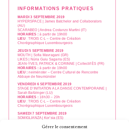
INFORMATIONS PRATIQUES
MARDI 3 SEPTEMBRE 2019
HYPERSPACE | James Batchelor and Collaborators
(AU)
SCARABEO | Andrea Costanzo Martini (IT)
HORAIRES :
à partir de 19h00
LIEU
: TROIS C-L – Centre de Création
Chorégraphique Luxembourgeois
JEUDI 5 SEPTEMBRE 2019
MOUTH | Sofia Mavragani (GR)
LIKES | Núria Guiu Sagarra (ES)
JEAN-YVES, PATRICK & CORINNE | Collectif ÈS (FR)
HORAIRES :
à partir de 19h00
LIEU :
neimënster – Centre Culturel de Rencontre
Abbaye de Neumünster
VENDREDI 6 SEPTEMBRE 2019
STAGE D’INITIATION A LA DANSE CONTEMPORAINE |
Sarah Baltzinger (LU)
HORAIRES :
18h30 – 20h
LIEU
: TROIS C-L – Centre de Création
Chorégraphique Luxembourgeois
SAMEDI 7 SEPTEMBRE 2019
SOMIGLIANZA | Kor’sia (ES)
HOMO FURENS | Plan-K (FR/PT)
WHAT DOES NOT BELONG TO US | SB Company (LU)
Gérer le consentement