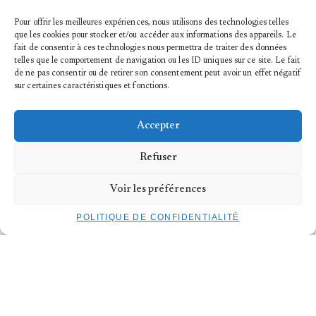
HORAIRES :
à partir de 19h00
LIEU :
neimënster – Centre Culturel de Rencontre
Pour offrir les meilleures expériences, nous utilisons des technologies telles
Abbaye de Neumünster
que les cookies pour stocker et/ou accéder aux informations des appareils. Le
fait de consentir à ces technologies nous permettra de traiter des données
telles que le comportement de navigation ou les ID uniques sur ce site. Le fait
TARIFS ET BILLETTERIES :
Par soirée :
de ne pas consentir ou de retirer son consentement peut avoir un effet négatif
TARIF PLEIN :
22 €
sur certaines caractéristiques et fonctions.
TARIF RÉDUIT :
9 €
KULTURPASS :
1,50 €
DAY 1 DAY 2 DAY 3
Accepter
Pass pour les trois jours de spectacle : 49€
3 Day Pass
Refuser
STAGE
: 5€
S’INSCRIRE AU STAGE
Voir les préférences
POLITIQUE DE CONFIDENTIALITÉ
À VENIR