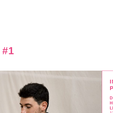
 #1
D
H
L