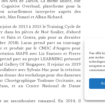
 des Arts de Zurich. La même année, elle
n Cognitive Overload, plateforme pour la
st actuellement interprète auprès des
it, Max Fossati et Alban Richard.
joint de 2013 à 2015 le Training Cycle de
er dans les pièces de Noé Soulier, d’abord
t Faits et Gestes, puis pour sa dernière
bre 2018). Lucas prend part au tournage
er et produit par le CNDC d’Angers pour
création MAPS avec Liz Santoro et Pierre
Pour offrir l
pour stocker 
t prend part au projet LEARNING présenté
technologies
l Gallery Of Singapore. Il rejoint en 2019
navigation ou
ollabore avec Sylvain Huc pour la création
consentement 
cas donne des workshops pour des danseurs
t Chorégraphique Toulouse Occitanie, au
Ac
éans, et au Centre National de Danse
 un saxophoniste espagnol. En 2014, il