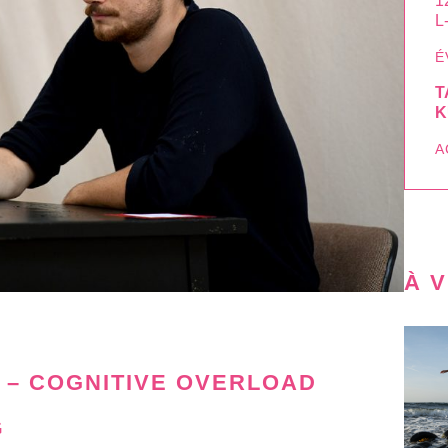
1
L
É
T
K
A
À 
 – COGNITIVE OVERLOAD
G