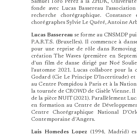
Samuel Toro Pérez à la ZHDK, Université
fonde avec Lucas Bassereau l’associatio
recherche chorégraphique. Constance e
chorégraphes Sylvie Le Quéré, Antoine Arbe
Lucas Bassereau
se forme au CNSMDP puis 
P.A.R.T.S. (Bruxelles). Il commence à dans
pour une reprise de rôle dans Removing e
création The Waves (première en Septem
d’un film de danse dirigé par Noé Souli
l’automne 2021. Lucas collabore pour la 
Godard (Cie Le Principe D’Incertitude) e
au Centre Pompidou à Paris et à la Nationa
la tournée de CROWD de Gisèle Vienne. Il c
de la pièce NUIT (2021). Parallèlement Lu
en formation au Centre de Développemen
Centre Chorégraphique National D’Orl
Contemporaine d’Angers.
Luis Homedes Lopez
(1994, Madrid) est