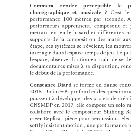
Comment rendre perceptible le p
chorégraphique et musicale ?
C’est le
performance 100 mètres par seconde. A
performeurs apprennent, composent et 
mettant en jeu le hasard et différentes co
supports de la composition des matériaux
étape, ces systèmes se révèlent, les mouve
interagir dans l’espace-temps de jeu. Le publ
l’espace, observer l’action en train de se d
documentaires mises à sa disposition, ren
le début de la performance.
Constance Diard
se forme en danse con
2018. Un intérêt profond et des questionnem
poussent à développer des projets de créati
CNSMDP en 2017, elle compose un solo mêl
collabore avec le compositeur Shihong R
créer Replica , pièce pour percussions, éle
softly insistent motion , une performance 