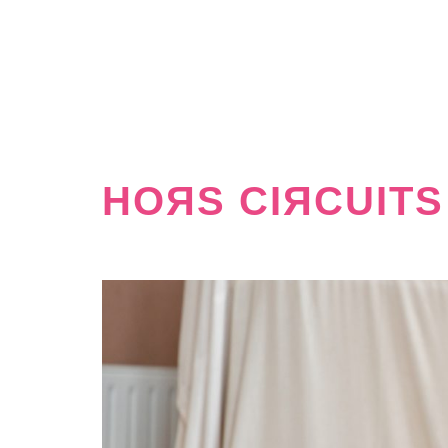
HOЯS CIЯCUITS