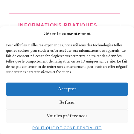
INFORMATIONS PRATIQUES
Gérer le consentement
SAMEDI 25 JANVIER 2025
HORAIRES
Pour offrir les meilleures expériences, nous utilisons des technologies telles
à partir de 19h (ouverture des portes à 18:30)
que les cookies pour stocker et/ou accéder aux informations des appareils. Le
LIEU
fait de consentir à ces technologies nous permettra de traiter des données
TROIS C-L | Maison pour la danse
telles que le comportement de navigation ou les ID uniques sur ce site. Le fait
DANSE (PREMIÈRE LUXEMBOURGEOISE)
de ne pas consentir ou de retirer son consentement peut avoir un effet négatif
sur certaines caractéristiques et fonctions.
>
The Art, the Artist and… –
Amber Pansters, Maasa
Sakano et Matti Tauru
Tarif plein : 20€
Accepter
Tarif réduit :8€
Kulturpass : 1,50€
Refuser
BILLETTERIE
Voir les préférences
POLITIQUE DE CONFIDENTIALITÉ
TICKETS