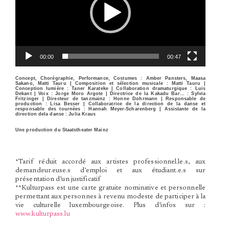
00:00
00:47
Concept, Chorégraphie, Performance, Costumes :
Amber Pansters, Maasa
Sakano, Matti Tauru |
Composition et sélection musicale :
Matti Tauru |
Conception lumière :
Taner Karateke |
Collaboration dramaturgique :
Luis
Dekant |
Voix : Jorge Moro Argote
|
Directrice de la Kakadu Bar… :
Sylvia
Fritzinger |
Directeur de tanzmainz :
Honne Dohrmann |
Responsable de
production :
Lisa Besser |
Collaboratrice de la direction de la danse et
responsable des tournées :
Hannah Meyer-Scharenberg |
Assistante de la
direction dela danse :
Julia Kraus
Une production du Staatstheater Mainz
*Tarif réduit accordé aux artistes professionnel.le.s, aux
demandeur.euse.s d’emploi et aux étudiant.e.s sur
présentation d’un justificatif
**Kulturpass est une carte gratuite nominative et personnelle
permettant aux personnes à revenu modeste de participer à la
vie culturelle luxembourgeoise. Plus d’infos sur :
www.kulturpass.lu