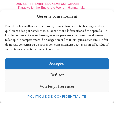
DANSE – PREMIÈRE LUXEMBOURGEOISE
> Karaoke for the End of the World – Hannah Ma
Tarif plein : 20€
Gérer le consentement
Tarif réduit : 7€*
Kulturpass : 1,50€**
Pour offrir les meilleures expériences, nous utilisons des technologies telles
que les cookies pour stocker et/ou accéder aux informations des appareils. Le
TICKETS
fait de consentir à ces technologies nous permettra de traiter des données
telles que le comportement de navigation ou les ID uniques sur ce site. Le fait
de ne pas consentir ou de retirer son consentement peut avoir un effet négatif
sur certaines caractéristiques et fonctions.
Accepter
À VENIR
Refuser
Voir les préférences
POLITIQUE DE CONFIDENTIALITÉ