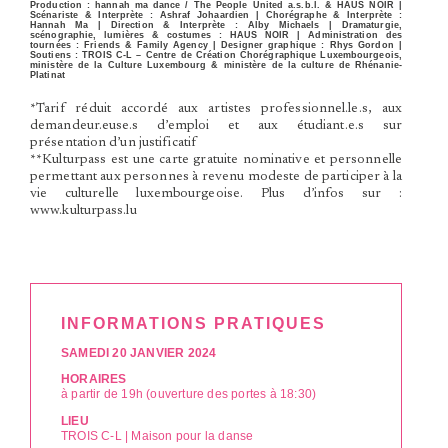
Production
: hannah ma dance / The People United a.s.b.l. & HAUS NOIR |
Scénariste &
Interprète :
Ashraf Johaardien
| Chorégraphe & Interprète
:
Hannah Ma |
Direction & Interprète
: Alby Michaels |
Dramaturgie
,
scénographie, lumières & costumes : HAUS NOIR |
Administration des
tournées
: Friends & Family Agency |
Designer graphique
: Rhys Gordon |
Soutiens
: TROIS C-L – Centre de Création Chorégraphique Luxembourgeois,
ministère de la Culture Luxembourg & ministère de la culture de Rhénanie-
Platinat
*Tarif réduit accordé aux artistes professionnel.le.s, aux
demandeur.euse.s d’emploi et aux étudiant.e.s sur
présentation d’un justificatif
**Kulturpass est une carte gratuite nominative et personnelle
permettant aux personnes à revenu modeste de participer à la
vie culturelle luxembourgeoise. Plus d’infos sur :
www.kulturpass.lu
INFORMATIONS PRATIQUES
SAMEDI 20 JANVIER 2024
HORAIRES
à partir de 19h (ouverture des portes à 18:30)
LIEU
TROIS C-L | Maison pour la danse