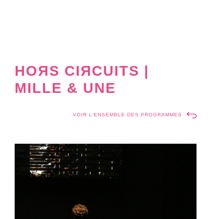
HOЯS CIЯCUITS |
MILLE & UNE
VOIR L'ENSEMBLE DES PROGRAMMES