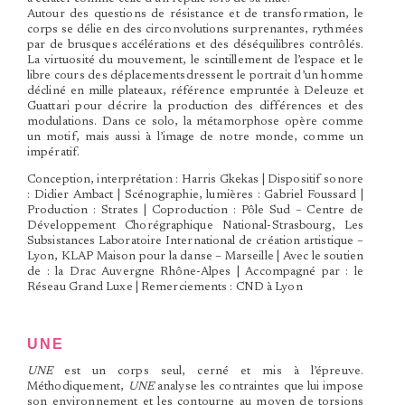
Autour des questions de résistance et de transformation, le
corps se délie en des circonvolutions surprenantes, rythmées
par de brusques accélérations et des déséquilibres contrôlés.
La virtuosité du mouvement, le scintillement de l’espace et le
libre cours des déplacementsdressent le portrait d’un homme
décliné en mille plateaux, référence empruntée à Deleuze et
Guattari pour décrire la production des différences et des
modulations. Dans ce solo, la métamorphose opère comme
un motif, mais aussi à l’image de notre monde, comme un
impératif.
Conception, interprétation : Harris Gkekas | Dispositif sonore
: Didier Ambact | Scénographie, lumières : Gabriel Foussard |
Production : Strates | Coproduction : Pôle Sud – Centre de
Développement Chorégraphique National-Strasbourg, Les
Subsistances Laboratoire International de création artistique –
Lyon, KLAP Maison pour la danse – Marseille | Avec le soutien
de : la Drac Auvergne Rhône-Alpes | Accompagné par : le
Réseau Grand Luxe | Remerciements : CND à Lyon
UNE
UNE
est un corps seul, cerné et mis à l’épreuve.
Méthodiquement,
UNE
analyse les contraintes que lui impose
son environnement et les contourne au moyen de torsions