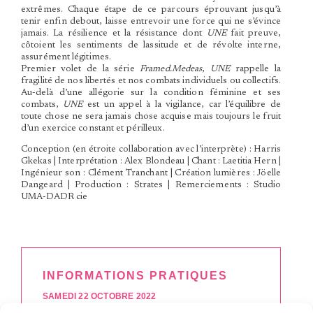
extrêmes. Chaque étape de ce parcours éprouvant jusqu’à
tenir enfin debout, laisse entrevoir une force qui ne s’évince
jamais. La résilience et la résistance dont
UNE
fait preuve,
côtoient les sentiments de lassitude et de révolte interne,
assurément légitimes.
Premier volet de la série
Framed.Medeas
,
UNE
rappelle la
fragilité de nos libertés et nos combats individuels ou collectifs.
Au-delà d’une allégorie sur la condition féminine et ses
combats,
UNE
est un appel à la vigilance, car l’équilibre de
toute chose ne sera jamais chose acquise mais toujours le fruit
d’un exercice constant et périlleux.
Conception (en étroite collaboration avec l’interprète) : Harris
Gkekas | Interprétation : Alex Blondeau | Chant : Laetitia Hern |
Ingénieur son : Clément Tranchant | Création lumières : Jöelle
Dangeard | Production : Strates | Remerciements : Studio
UMA-DADR cie
INFORMATIONS PRATIQUES
SAMEDI 22 OCTOBRE 2022