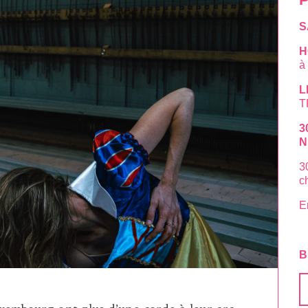
S
H
à
L
T
3
N
3
c
E
B