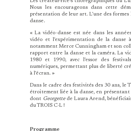
Les créateur·rice·s chorégraphiques du Lu
Nous les encourageons dans cette déma
présentation de leur art. L’une des formes 
danse.
« La vidéo-danse est née dans les années
vidéo et l’expérimentation de la danse à
notamment Merce Cunningham et son collab
rapport entre la danse et la caméra. La vi
1980 et 1990, avec l’essor des festival
numériques, permettant plus de liberté cr
à l’écran. »
Dans le cadre des festivités des 30 ans, le
étroitement liée à la danse, en présentan
dont
Georgette
de Laura Arend, bénéficiair
du TROIS C-L !
Programme