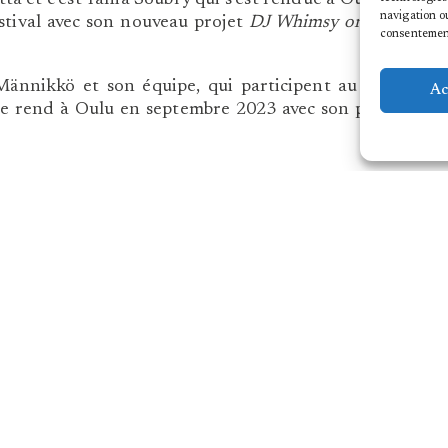
navigation ou
tival avec son nouveau projet
DJ Whimsy or what
consentement 
ännikkö et son équipe, qui participent au 3 du
Ac
e rend à Oulu en septembre 2023 avec son projet
POLITIQUE 
NOUS CONTACTER
MENTIONS 