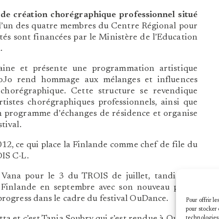
 de création chorégraphique professionnel situé
l’un des quatre membres du Centre Régional pour
ités sont financées par le Ministère de l’Education
.
ine et présente une programmation artistique
 JoJo rend hommage aux mélanges et influences
 chorégraphique. Cette structure se revendique
istes chorégraphiques professionnels, ainsi que
un programme d’échanges de résidence et organise
tival.
012, ce qui place la Finlande comme chef de file du
IS C-L.
Vana pour le 3 du TROIS de juillet, tandis que
 Finlande en septembre avec son nouveau projet
progress dans le cadre du festival OuDance.
Pour offrir l
pour stocker 
ta et c’est Tania Soubry qui s’est rendue à Oulu en
technologies