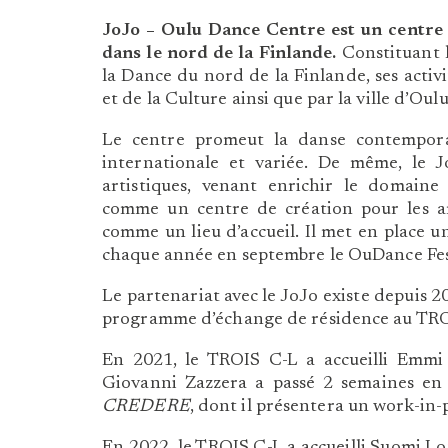
JoJo – Oulu Dance Centre
est un centre
dans le nord de la Finlande.
Constituant 
la Dance du nord de la Finlande, ses activ
et de la Culture ainsi que par la ville d’Oulu
Le centre promeut la danse contempora
internationale et variée. De même, le
artistiques, venant enrichir le domaine
comme un centre de création pour les art
comme un lieu d’accueil. Il met en place 
chaque année en septembre le OuDance Fes
Le partenariat avec le JoJo existe depuis 2
programme d’échange de résidence au TRO
En 2021, le TROIS C-L a accueilli Emmi 
Giovanni Zazzera a passé 2 semaines en
CREDERE
, dont il présentera un work-in-
En 2022, le TROIS C-L a accueilli Suomi Lot