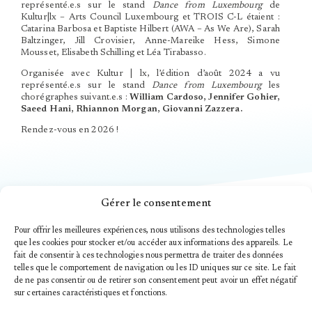
représenté.e.s sur le stand
Dance from Luxembourg
de
Kultur|lx – Arts Council Luxembourg et TROIS C-L étaient :
Catarina Barbosa et Baptiste Hilbert (AWA – As We Are), Sarah
Baltzinger, Jill Crovisier, Anne-Mareike Hess, Simone
Mousset, Elisabeth Schilling et Léa Tirabasso.
Organisée avec Kultur | lx, l’édition d’août 2024 a vu
représenté.e.s sur le stand
Dance from Luxembourg
les
chorégraphes suivant.e.s :
William Cardoso, Jennifer Gohier,
Saeed Hani, Rhiannon Morgan, Giovanni Zazzera.
Rendez-vous en 2026 !
Gérer le consentement
Pour offrir les meilleures expériences, nous utilisons des technologies telles
que les cookies pour stocker et/ou accéder aux informations des appareils. Le
fait de consentir à ces technologies nous permettra de traiter des données
telles que le comportement de navigation ou les ID uniques sur ce site. Le fait
de ne pas consentir ou de retirer son consentement peut avoir un effet négatif
S'INSCRIRE À LA NEWSLETTER
sur certaines caractéristiques et fonctions.