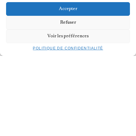
NOUS CONTACTER
Accepter
TROIS C-L | 12, rue du Puits
L-2355 Luxembourg
T
+352 40 45 69
Refuser
POLITIQUE DE CONFIDENTIALITÉ
Voir les préférences
MENTIONS LÉGALES
EMPLOI/STAGES
DEVENIR MÉCÈNE
POLITIQUE DE CONFIDENTIALITÉ
CONTACT