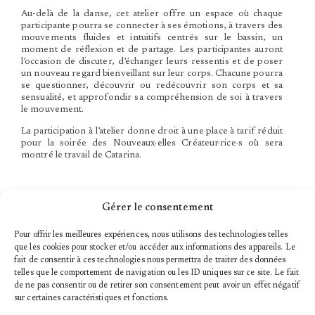
Au-delà de la danse, cet atelier offre un espace où chaque
participante pourra se connecter à ses émotions, à travers des
mouvements fluides et intuitifs centrés sur le bassin, un
moment de réflexion et de partage. Les participantes auront
l’occasion de discuter, d’échanger leurs ressentis et de poser
un nouveau regard bienveillant sur leur corps. Chacune pourra
se questionner, découvrir ou redécouvrir son corps et sa
sensualité, et approfondir sa compréhension de soi à travers
le mouvement.
La participation à l’atelier donne droit à une place à tarif réduit
pour la soirée des Nouveaux·elles Créateur·rice·s où sera
montré le travail de Catarina.
Gérer le consentement
INFORMATIONS PRATIQUES
Pour offrir les meilleures expériences, nous utilisons des technologies telles
que les cookies pour stocker et/ou accéder aux informations des appareils. Le
PUBLICS
fait de consentir à ces technologies nous permettra de traiter des données
Atelier en non mixité réservé aux femmes (cis et trans)
telles que le comportement de navigation ou les ID uniques sur ce site. Le fait
– Tous niveaux
de ne pas consentir ou de retirer son consentement peut avoir un effet négatif
à partir de 25 ans
sur certaines caractéristiques et fonctions.
DATES