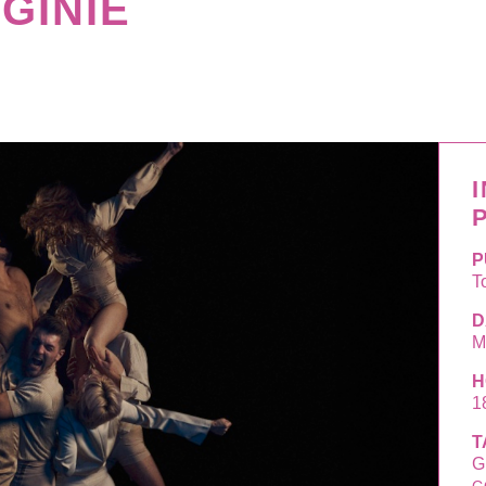
GINIE
P
T
D
M
H
1
T
G