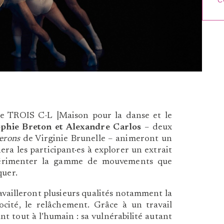
C
le TROIS C-L |Maison pour la danse et le
phie Breton et Alexandre Carlos
– deux
erons
de Virginie Brunelle – animeront un
a les participant·es à explorer un extrait
périmenter la gamme de mouvements que
quer.
travailleront plusieurs qualités notamment la
férocité, le relâchement. Grâce à un travail
ant tout à l’humain : sa vulnérabilité autant