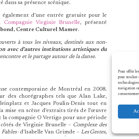
ité dans sa présence scénique.
ont également d’une entrée gratuite pour le
 Compagnie Virginie Brunelle
, présenté
bond, Centre Culturel Mamer
.
ouverts à tous les niveaux, destinés aux non-
on avec d’autres institutions artistiques du
 rencontre et le partage autour de la danse.
Pour offrir l
pour stocker 
technologies
navigation ou
anse contemporaine de Montréal en 2008.
consentement 
ur des chorégraphes tels que Alan Lake,
einplatz et Jacques Poulin-Denis tout en
 mise en scène d’extraits tirés de l’œuvre
Ac
nt la compagnie O Vertigo pour une période
 côtés de Virginie Brunelle –
Complexe des
, Fables
- d’Isabelle Van Grimde –
Les Gestes,