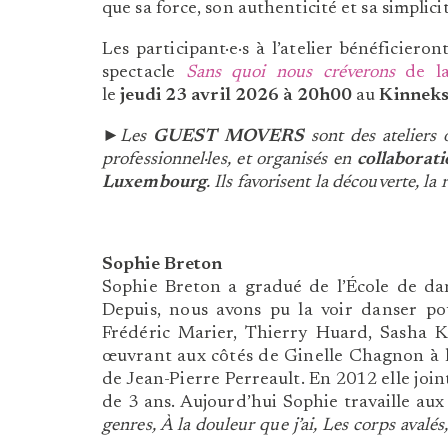
que sa force, son authenticité et sa simplic
Les participant·e·s à l’atelier bénéficier
spectacle
Sans quoi nous créverons
de la
le
jeudi
23 avril 2026 à 20h00
au
Kinneks
►Les
GUEST MOVERS
sont des ateliers 
professionnel·les, et organisés en
collaborati
Luxembourg
. Ils favorisent la découverte, la
Sophie Breton
Sophie Breton a gradué de l’École de d
Depuis, nous avons pu la voir danser po
Frédéric Marier, Thierry Huard, Sasha Kl
œuvrant aux côtés de Ginelle Chagnon à la
de Jean-Pierre Perreault. En 2012 elle joi
de 3 ans. Aujourd’hui Sophie travaille aux
genres, À la douleur que j’ai, Les corps avalés