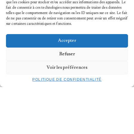
que les cookies pour stocker et/ou accéder aux informations des appareils. Le
fait de consentir à ces technologies nous permettra de traiter des données
telles que le comportement de navigation ou les ID uniques sur ce site. Le fait
INFORMATIONS PRATIQUES
de ne pas consentir ou de retirer son consentement peut avoir un effet négatif
sur certaines caractéristiques et fonctions.
PUBLICS
Tous niveaux à partir de 55 ans
DATES
Accepter
Vendredi 23 et Samedi 24 mai
2025
HORAIRES
Refuser
– 23.05.25 : 17h00-20h00
– 24.05.25 :
10h00-13h00
Voir les préférences
TARIFS
Tarif unique 120€
Kulturpass 24€
POLITIQUE DE CONFIDENTIALITÉ
BILLETTERIE
INSCRIPTION