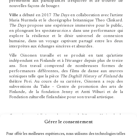
permettent aux participant.es d’explorer et de trouver de
nouvelles façons de bouger.
Ville
a débuté en 2017
The Days
en collaboration avec l’artiste
Maria Nurmela et le chorégraphe britannique Theo Clinkard.
The Days
propose une expérience immersive pour le public,
en plongeant les spectateur.rice.s dans une performance qui
explore la résilience et le désir universel de connexion
humaine, dans un voyage captivant partagé entre les deux
interprètes aux échanges sincères et absurdes.
Ville Oinonen travaille et se produit en tant qu’artiste
indépendant en Finlande et à l’étranger depuis plus de treize
ans. Son travail comprend de nombreuses formes de
performances différentes, des films de danse aux œuvres
scéniques telle que la pièce
The Doghill History of Finland
du
théâtre Pori. Au cours de sa carrière, Oinonen a reçu des
subventions du Taike – Centre de promotion des arts de
Finlande, de la fondation Jenny et Antti Wihuri et de la
Fondation culturelle finlandaise pour son travail artistique.
Ce projet est réalisé avec le soutien de l’Oeuvre Nationale de
Secours de la Grande-Duchesse Charlotte.
Gérer le consentement
Pour offrir les meilleures expériences, nous utilisons des technologies telles