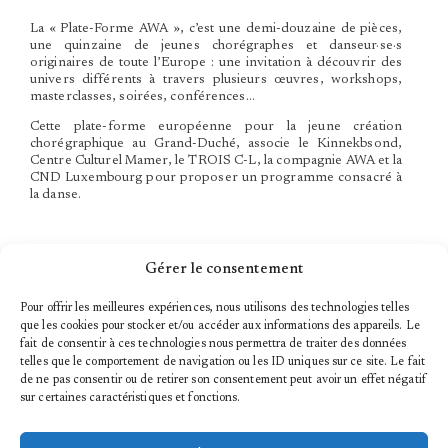
La « Plate-Forme AWA », c’est une demi-douzaine de pièces,
une quinzaine de jeunes chorégraphes et danseur·se·s
originaires de toute l’Europe : une invitation à découvrir des
univers différents à travers plusieurs œuvres, workshops,
masterclasses, soirées, conférences…
Cette plate-forme européenne pour la jeune création
chorégraphique au Grand-Duché, associe le Kinnekbsond,
Centre Culturel Mamer, le TROIS C-L, la compagnie AWA et la
CND Luxembourg pour proposer un programme consacré à
la danse.
Gérer le consentement
INFORMATIONS PRATIQUES
Pour offrir les meilleures expériences, nous utilisons des technologies telles
que les cookies pour stocker et/ou accéder aux informations des appareils. Le
PUBLICS
fait de consentir à ces technologies nous permettra de traiter des données
tous niveaux, à partir de 16 ans
telles que le comportement de navigation ou les ID uniques sur ce site. Le fait
DATES
de ne pas consentir ou de retirer son consentement peut avoir un effet négatif
Samedi 28 février & Dimanche 1er mars 2026
sur certaines caractéristiques et fonctions.
HORAIRES
28.02.26 : 13h-15h