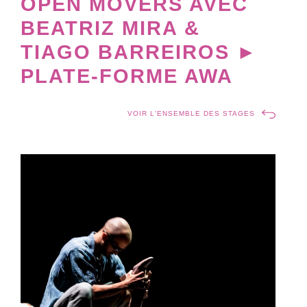
OPEN MOVERS AVEC
BEATRIZ MIRA &
TIAGO BARREIROS ►
PLATE-FORME AWA
VOIR L'ENSEMBLE DES STAGES