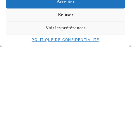
01.03.26 : 10h-12h
Accepter
TARIFS
Tarif unique : 60€
Refuser
Kulturpass : 12€
BILLETTERIE
Voir les préférences
INSCRIPTION
POLITIQUE DE CONFIDENTIALITÉ
S'INSCRIRE À LA NEWSLETTER