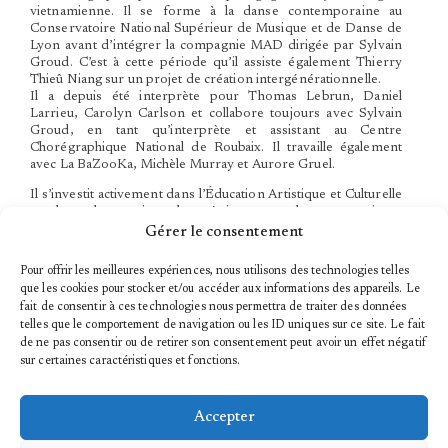
vietnamienne. Il se forme à la danse contemporaine au
Conservatoire National Supérieur de Musique et de Danse de
Lyon avant d’intégrer la compagnie MAD dirigée par Sylvain
Groud. C’est à cette période qu’il assiste également Thierry
Thieû Niang sur un projet de création intergénérationnelle.
Il a depuis été interprète pour Thomas Lebrun, Daniel
Larrieu, Carolyn Carlson et collabore toujours avec Sylvain
Groud, en tant qu’interprète et assistant au Centre
Chorégraphique National de Roubaix. Il travaille également
avec La BaZooKa, Michèle Murray et Aurore Gruel.
Il s’investit activement dans l’Éducation Artistique et Culturelle
et dans des projets de création avec des amateur·ice·s,
développant des outils de médiation, de transmission et
Gérer le consentement
d’écriture partagée.
Pour offrir les meilleures expériences, nous utilisons des technologies telles
En 2022, il fonde la Compagnie Balsamaire et initie sa
que les cookies pour stocker et/ou accéder aux informations des appareils. Le
première création,
Homer Guelem,
et développe un travail
fait de consentir à ces technologies nous permettra de traiter des données
participatif et inclusif :
Amulets
(en collaboration avec Jérémy
telles que le comportement de navigation ou les ID uniques sur ce site. Le fait
Tran et We, Mutants. Il travaille actuellement sur sa deuxième
de ne pas consentir ou de retirer son consentement peut avoir un effet négatif
création,
Sabbat
. L’ADN de la compagnie repose sur la mise à
disposition des outils chorégraphiques au service d’un
sur certaines caractéristiques et fonctions.
engagement créatif, social et collectif, en co-création avec des
groupes de danseur·euses amateur·ices.
Accepter