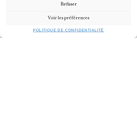
Refuser
INFORMATIONS PRATIQUES
Voir les préférences
PUBLICS
POLITIQUE DE CONFIDENTIALITÉ
Tous niveaux, 06-10 ans
DATES
Samedi 27 juin 2026
HORAIRES
13h30 – 15h
TARIFS
Plein 30€
Kulturpass 6€
BILLETTERIE
INSCRIPTION