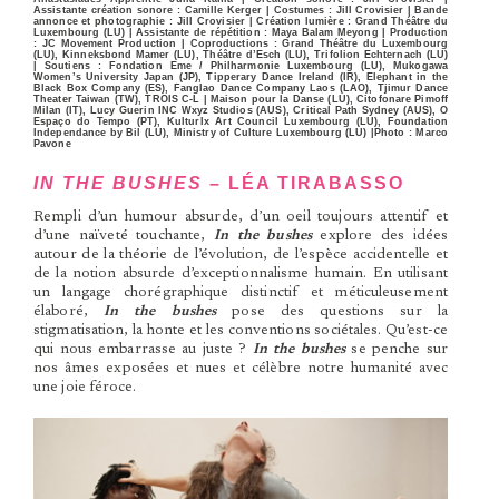
Assistante création sonore : Camille Kerger | Costumes : Jill Crovisier | Bande
annonce et photographie : Jill Crovisier | Création lumière : Grand Théâtre du
Luxembourg (LU) | Assistante de répétition : Maya Balam Meyong | Production
: JC Movement Production | Coproductions : Grand Théâtre du Luxembourg
(LU), Kinneksbond Mamer (LU), Théâtre d’Esch (LU), Trifolion Echternach (LU)
| Soutiens : Fondation Eme / Philharmonie Luxembourg (LU), Mukogawa
Women’s University Japan (JP), Tipperary Dance Ireland (IR), Elephant in the
Black Box Company (ES), Fanglao Dance Company Laos (LAO), Tjimur Dance
Theater Taiwan (TW), TROIS C-L | Maison pour la Danse (LU), Citofonare Pimoff
Milan (IT), Lucy Guerin INC Wxyz Studios (AUS), Critical Path Sydney (AUS), O
Espaço do Tempo (PT), Kulturlx Art Council Luxembourg (LU), Foundation
Independance by Bil (LU), Ministry of Culture Luxembourg (LU) |Photo : Marco
Pavone
IN THE BUSHES
– LÉA TIRABASSO
Rempli d’un humour absurde, d’un oeil toujours attentif et
d’une naïveté touchante,
In the bushes
explore des idées
autour de la théorie de l’évolution, de l’espèce accidentelle et
de la notion absurde d’exceptionnalisme humain. En utilisant
un langage chorégraphique distinctif et méticuleusement
élaboré,
In the bushes
pose des questions sur la
stigmatisation, la honte et les conventions sociétales. Qu’est-ce
qui nous embarrasse au juste ?
In the bushes
se penche sur
nos âmes exposées et nues et célèbre notre humanité avec
une joie féroce.