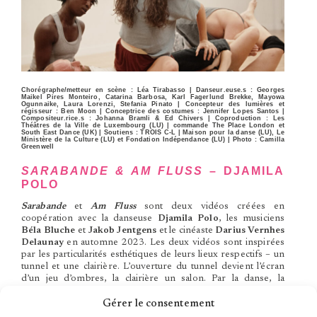
Chorégraphe/metteur en scène : Léa Tirabasso | Danseur.euse.s : Georges
Maikel Pires Monteiro, Catarina Barbosa, Karl Fagerlund Brekke, Mayowa
Ogunnaike, Laura Lorenzi, Stefania Pinato | Concepteur des lumières et
régisseur : Ben Moon | Conceptrice des costumes : Jennifer Lopes Santos |
Compositeur.rice.s : Johanna Bramli & Ed Chivers | Coproduction : Les
Théâtres de la Ville de Luxembourg (LU) | commande The Place London et
South East Dance (UK) | Soutiens : TROIS C-L | Maison pour la danse (LU), Le
Ministère de la Culture (LU) et Fondation Indépendance (LU) | Photo : Camilla
Greenwell
SARABANDE & AM FLUSS
–
DJAMILA
POLO
Sarabande
et
Am Fluss
sont deux vidéos créées en
coopération avec la danseuse
Djamila Polo
, les musiciens
Béla Bluche
et
Jakob Jentgens
et le cinéaste
Darius Vernhes
Delaunay
en automne 2023. Les deux vidéos sont inspirées
par les particularités esthétiques de leurs lieux respectifs – un
tunnel et une clairière. L’ouverture du tunnel devient l’écran
d’un jeu d’ombres, la clairière un salon. Par la danse, la
musique, et des bruitages, les artistes y parlent de rêves et
d’espoirs, de souvenirs et du temps qui passe.
Gérer le consentement