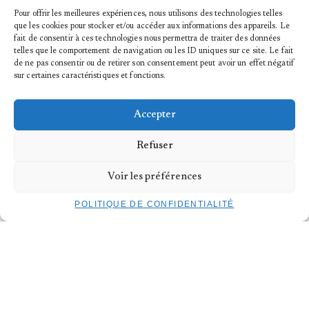
Pour offrir les meilleures expériences, nous utilisons des technologies telles
que les cookies pour stocker et/ou accéder aux informations des appareils. Le
fait de consentir à ces technologies nous permettra de traiter des données
telles que le comportement de navigation ou les ID uniques sur ce site. Le fait
de ne pas consentir ou de retirer son consentement peut avoir un effet négatif
sur certaines caractéristiques et fonctions.
Accepter
Sarabande
: Chorégraphie/Danse : Djamila Polo | Musique :
Sarabande
de la
Refuser
Suite pour violoncelle n° 5 en do mineur de J. S. Bach | Saxophone : Jakob
Jentgens | Arrangement/Contrebasse : Béla Bluche | Vidéo : Darius Vernhes
Delaunay | Une production d’
Entretemps
Voir les préférences
Am Fluss
: Chorégraphie/Danse: Djamila Polo | Composition/Saxophone :
Jakob Jentgens | Contrebasse : Béla Bluche | Vidéo : Darius Vernhes Delaunay
| Une production d’
Entretemps
POLITIQUE DE CONFIDENTIALITÉ
INFORMATIONS PRATIQUES
DIMANCHE 3 NOVEMBRE 2024