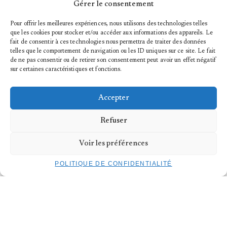
pour une édition HORS CIRCUITS exceptionnelle. Plus
Gérer le consentement
d’informations
ici
!
Pour offrir les meilleures expériences, nous utilisons des technologies telles
que les cookies pour stocker et/ou accéder aux informations des appareils. Le
fait de consentir à ces technologies nous permettra de traiter des données
telles que le comportement de navigation ou les ID uniques sur ce site. Le fait
de ne pas consentir ou de retirer son consentement peut avoir un effet négatif
sur certaines caractéristiques et fonctions.
Accepter
S'INSCRIRE À LA NEWSLETTER
Refuser
NOUS CONTACTER
Voir les préférences
TROIS C-L | 12, rue du Puits
L-2355 Luxembourg
T
+352 40 45 69
POLITIQUE DE CONFIDENTIALITÉ
POLITIQUE DE CONFIDENTIALITÉ
MENTIONS LÉGALES
EMPLOI/STAGES
DEVENIR MÉCÈNE
CONTACT