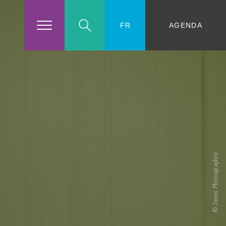
AGENDA
FR
© Junet Photographie