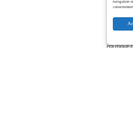
navigation ou
consentement 
Ac
POLITIQUE 
NOUS CONTACTER
MENTIONS 
EMPLOI/STA
TROIS C-L | 12, rue du Puits
DEVENIR M
L-2355 Luxembourg
CONTACT
T
+352 40 45 69