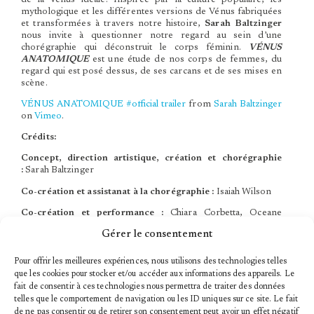
mythologique et les différentes versions de Vénus fabriquées
et transformées à travers notre histoire,
Sarah Baltzinger
nous invite à questionner notre regard au sein d’une
chorégraphie qui déconstruit le corps féminin.
VÉNUS
ANATOMIQUE
est une étude de nos corps de femmes, du
regard qui est posé dessus, de ses carcans et de ses mises en
scène.
VÉNUS ANATOMIQUE #official trailer
from
Sarah Baltzinger
on
Vimeo
.
Crédits:
Concept, direction artistique, création et chorégraphie
:
Sarah Baltzinger
Co-création et assistanat à la chorégraphie :
Isaiah Wilson
Co-création et performance :
Chiara Corbetta, Oceane
Robin, Marie Levenez, Clara Lou Munié and Shynna Kalis
Gérer le consentement
Composition musicale :
Guillaume Jullien
Pour offrir les meilleures expériences, nous utilisons des technologies telles
Dramaturgie :
Amandine Truffy, Isaiah Wilson et Sarah
que les cookies pour stocker et/ou accéder aux informations des appareils. Le
Baltzinger
fait de consentir à ces technologies nous permettra de traiter des données
telles que le comportement de navigation ou les ID uniques sur ce site. Le fait
Recherche documentaire :
Alexandra Joly et Sarah Baltzinger
de ne pas consentir ou de retirer son consentement peut avoir un effet négatif