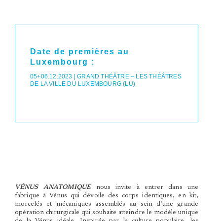
Date de premières au
Luxembourg :
05+06.12.2023 | GRAND THÉÂTRE – LES THÉÂTRES
DE LA VILLE DU LUXEMBOURG (LU)
VÉNUS ANATOMIQUE
nous invite à entrer dans une
fabrique à Vénus qui dévoile des corps identiques, en kit,
morcelés et mécaniques assemblés au sein d’une grande
opération chirurgicale qui souhaite atteindre le modèle unique
de la Vénus idéale. Inspirée par la culture populaire, les