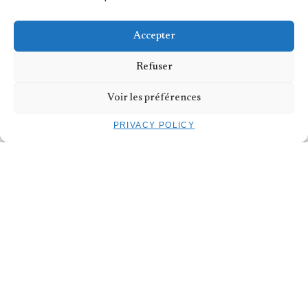
SUBSCRIBE TO THE NEWSLETTER
Accepter
CONTACT US
Refuser
TROIS C-L | 12, rue du Puits
L-2355 Luxembourg
T
+352 40 45 69
Voir les préférences
PRIVACY POLICY
PRIVACY POLICY
LEGAL NOTICE
CONTACT