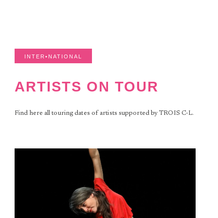
INTER•NATIONAL
ARTISTS ON TOUR
Find here all touring dates of artists supported by TROIS C-L.