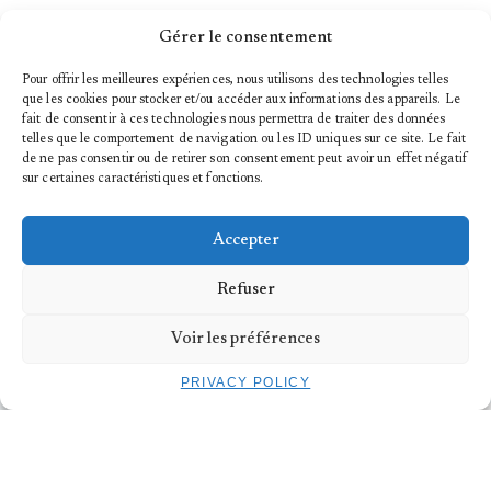
Designed for a three-dimensional space,
Gérer le consentement
MEGASTRUCTURE
is a choreographic piece with no sound
composition, no set, whose natural musicality is generated by
the live bodies, in a percussive energy.
Pour offrir les meilleures expériences, nous utilisons des technologies telles
que les cookies pour stocker et/ou accéder aux informations des appareils. Le
MEGASTRUCTURE #teaser
from
Sarah Baltzinger
on
Vimeo
.
fait de consentir à ces technologies nous permettra de traiter des données
telles que le comportement de navigation ou les ID uniques sur ce site. Le fait
Credits:
de ne pas consentir ou de retirer son consentement peut avoir un effet négatif
Choreography:
Sarah Baltzinger & Isaiah Wilson
sur certaines caractéristiques et fonctions.
Performance:
Sarah Baltzinger & Isaiah Wilson
Accepter
Partners :
Tipperary Dance Festival
TROIS C-L | Maison pour la danse
Refuser
Fondation Indépendance by BIL
Arsenal, Cité Musicale-Metz
Luxembourg Ministry of Culture
Voir les préférences
Moselle Department
City of Metz
PRIVACY POLICY